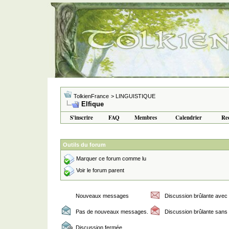
TolkienFrance
> LINGUISTIQUE
Elfique
S'inscrire
FAQ
Membres
Calendrier
Re
porno
rokettube
porn
porno izle
Outils du forum
Marquer ce forum comme lu
Voir le forum parent
Nouveaux messages
Discussion brûlante ave
Pas de nouveaux messages.
Discussion brûlante san
Discussion fermée