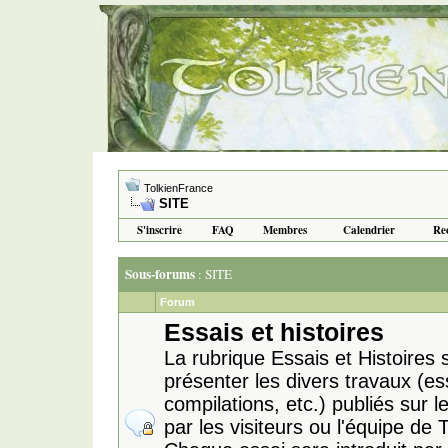
TolkienFrance
SITE
S'inscrire
FAQ
Membres
Calendrier
Re
Sous-forums
: SITE
Forum
Essais et histoires
La rubrique Essais et Histoires
présenter les divers travaux (ess
compilations, etc.) publiés sur le
par les visiteurs ou l'équipe de 