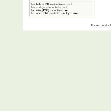
Les balises BB sont activées :
oui
Les smileys sont activés :
oui
La balise [IMG] est activée :
oui
Le code HTML peut être employé :
non
Fuseau horaire 