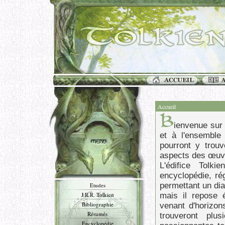
Accueil
ienvenue sur 
et à l'ensemble
pourront y trouv
aspects des œuvr
L'édifice Tolk
encyclopédie, ré
permettant un di
Etudes
J.R.R. Tolkien
mais il repose 
Bibliographie
venant d'horizon
Résumés
trouveront plu
Encyclopédie