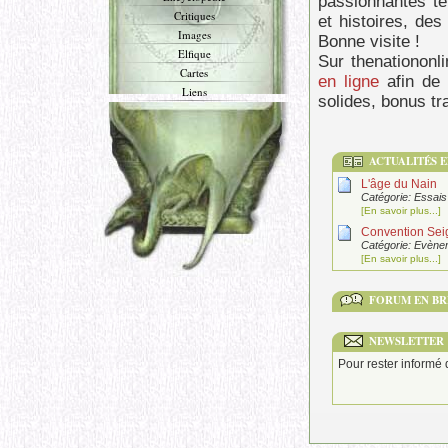
passionnantes t
Critiques
et histoires, des
Images
Bonne visite !
Elfique
Sur thenationonl
Cartes
en ligne
afin de 
Liens
solides, bonus tra
ACTUALITÉS E
L'âge du Nain
Catégorie: Essais 
[En savoir plus...]
Convention Sei
Catégorie: Evène
[En savoir plus...]
FORUM EN BR
NEWSLETTER
Pour rester informé 