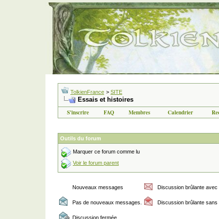
TolkienFrance
>
SITE
Essais et histoires
S'inscrire
FAQ
Membres
Calendrier
Re
orno
rokettube
porn
porno izle
Outils du forum
Marquer ce forum comme lu
Voir le forum parent
Nouveaux messages
Discussion brûlante ave
Pas de nouveaux messages.
Discussion brûlante san
Discussion fermée