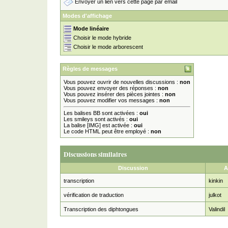
Envoyer un lien vers cette page par email
Modes d'affichage
Mode linéaire
Choisir le mode hybride
Choisir le mode arborescent
Règles de messages
Vous pouvez ouvrir de nouvelles discussions :
non
Vous pouvez envoyer des réponses :
non
Vous pouvez insérer des pièces jointes :
non
Vous pouvez modifier vos messages :
non
Les balises BB sont activées :
oui
Les smileys sont activés :
oui
La balise [IMG] est activée :
oui
Le code HTML peut être employé :
non
Discussions similaires
Discussion
A
transcription
kinkin
vérification de traduction
julkot
Transcription des diphtongues
Valindil