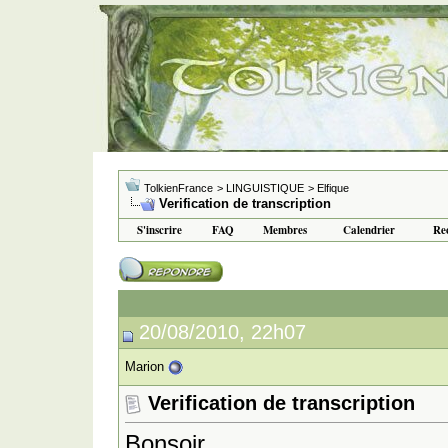
TolkienFrance
> LINGUISTIQUE
> Elfique
Verification de transcription
S'inscrire
FAQ
Membres
Calendrier
Re
20/08/2010, 22h07
Marion
Verification de transcription
Bonsoir,